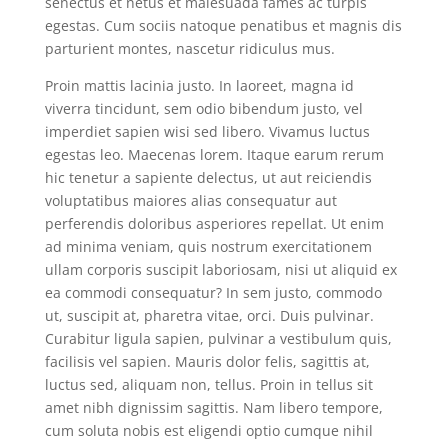
senectus et netus et malesuada fames ac turpis
egestas. Cum sociis natoque penatibus et magnis dis
parturient montes, nascetur ridiculus mus.
Proin mattis lacinia justo. In laoreet, magna id
viverra tincidunt, sem odio bibendum justo, vel
imperdiet sapien wisi sed libero. Vivamus luctus
egestas leo. Maecenas lorem. Itaque earum rerum
hic tenetur a sapiente delectus, ut aut reiciendis
voluptatibus maiores alias consequatur aut
perferendis doloribus asperiores repellat. Ut enim
ad minima veniam, quis nostrum exercitationem
ullam corporis suscipit laboriosam, nisi ut aliquid ex
ea commodi consequatur? In sem justo, commodo
ut, suscipit at, pharetra vitae, orci. Duis pulvinar.
Curabitur ligula sapien, pulvinar a vestibulum quis,
facilisis vel sapien. Mauris dolor felis, sagittis at,
luctus sed, aliquam non, tellus. Proin in tellus sit
amet nibh dignissim sagittis. Nam libero tempore,
cum soluta nobis est eligendi optio cumque nihil